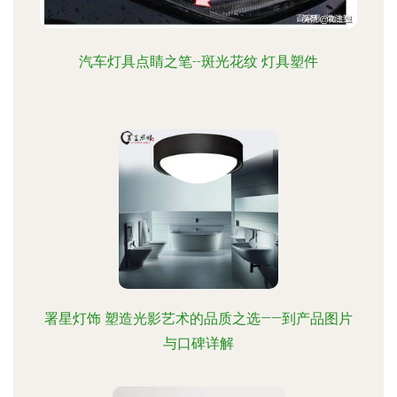
汽车灯具点睛之笔--斑光花纹 灯具塑件
署星灯饰 塑造光影艺术的品质之选——到产品图片
与口碑详解