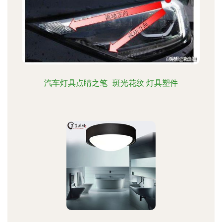
汽车灯具点睛之笔--斑光花纹 灯具塑件