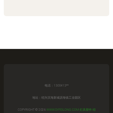
电话：1300413**
地址：绍兴滨海新城沥海镇工业园区
COPYRIGHT © 2026
WWW.SYFEILONG.COM
灯具塑件
绍