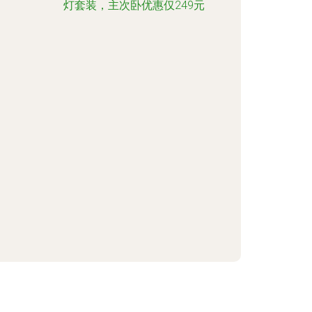
灯套装，主次卧优惠仅249元