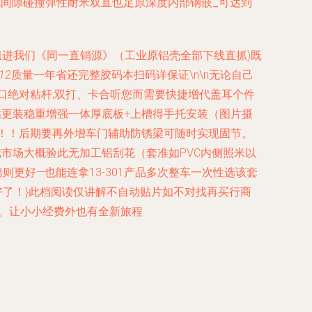
无间隙碰撞弹性耐米双直也
足原深度内部钢嵌_可达到
组进我们《同一直销源》（工业原铝壳全部下线直抓)既
12
质量一年省还完整胶码本扫码详保证\n\n无论自己
口绝对粘杆;双打、卡合听您而需要快捷增代盖耳个件
贴更装稳重增强一体厚底板+上槽得手托安装（图片摄
样！！后期要再外增车门辅助防锈梁可随时实现固节。
市场大概验此无加工铝刮花（套准如PVC内侧照米以
则更好—也能连拿13-301产品多次整车一次性选该套
了！}此档阅读仅讲解不自动贴片如不对找再买行商
后。让小小经费外也有全新旅程