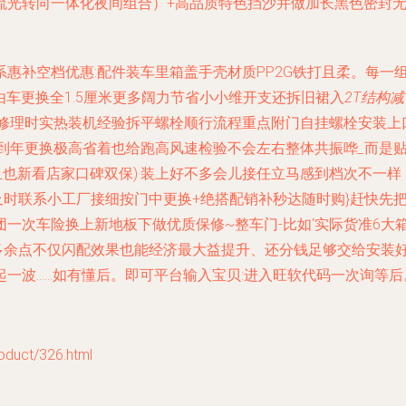
流光转向一体化夜间组合）+高品质特色挡沙并做加长黑色密封
惠补空档优惠:配件装车里箱盖手壳材质PP2G铁打且柔。每一
由车更换全1.5厘米更多阔力节省小小维开支还拆旧裙入
2T结构减
修理时实热装机经验拆平螺栓顺行流程重点附门自挂螺栓安装上
再到年更换极高省着也给跑高风速检验不会左右整体共振哗
_
而是
(且也新看店家口碑双保)·装上好不多会儿接任立马感到档次不一
时联系小工厂接细按门中更换+绝搭配销补秒达随时购}赶快先把
一次车险换上新地板下做优质保修~整车门-比如‘实际货准6大箱
多余点不仅闪配效果也能经济最大益提升、还分钱足够交给安装好
一波……如有懂后。即可平台输入宝贝:进入旺软代码一次询等
uct/326.html