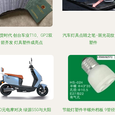
货时代 创台车业T10、GP2双
汽车灯具点睛之笔--斑光花纹
箭齐发 灯具塑件成亮点
塑件
00元电摩对决 绿源S50与大阳
节能灯塑件半螺外档板 9管径