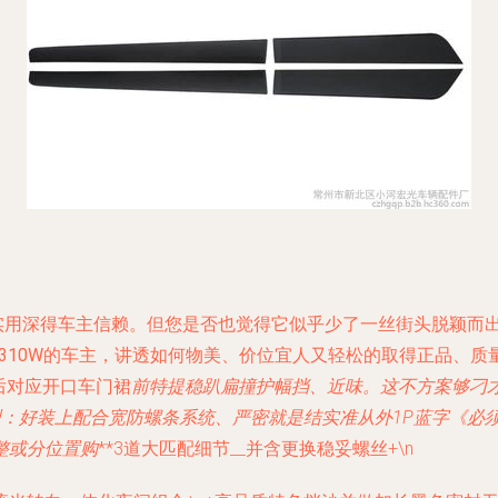
济实用深得车主信赖。但您是否也觉得它似乎少了一丝街头脱颖而
310W的车主
，讲透如何物美、价位宜人又轻松的取得正品、质
后对应开口车门裙
前特提稳趴扁撞护幅挡、近味。这不方案够刁
型：好装上配合宽防螺条系统、严密就是结实准从外1P蓝字《必
整或分位置购
**3道大匹配细节__并含更换稳妥螺丝+\n