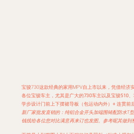
宝骏730这款经典的家用MPV自上市以来，凭借经
各位宝骏车主，
尤其是广大的730车主以及宝骏510、
学步设计门前上下摆裙导板（包运动内外）+ 连贯前
新厂家批发直销
的：纯铝合金开头加端围铸配防水T
钱线给各位您对比满意再来订也发图。参考呢其做到