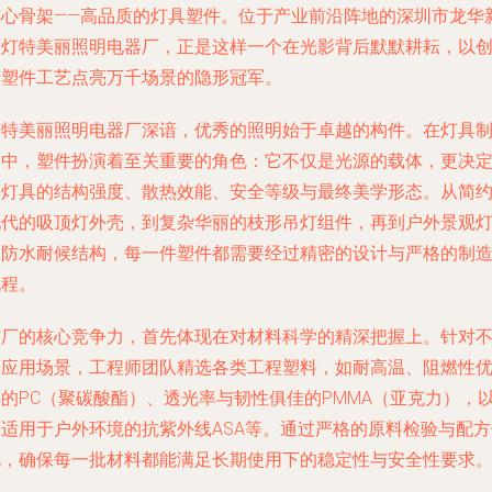
核心骨架——高品质的灯具塑件。位于产业前沿阵地的深圳市龙华
区灯特美丽照明电器厂，正是这样一个在光影背后默默耕耘，以
新塑件工艺点亮万千场景的隐形冠军。
灯特美丽照明电器厂深谙，优秀的照明始于卓越的构件。在灯具
造中，塑件扮演着至关重要的角色：它不仅是光源的载体，更决
了灯具的结构强度、散热效能、安全等级与最终美学形态。从简
现代的吸顶灯外壳，到复杂华丽的枝形吊灯组件，再到户外景观
的防水耐候结构，每一件塑件都需要经过精密的设计与严格的制
流程。
该厂的核心竞争力，首先体现在对材料科学的精深把握上。针对
同应用场景，工程师团队精选各类工程塑料，如耐高温、阻燃性
异的PC（聚碳酸酯）、透光率与韧性俱佳的PMMA（亚克力），
及适用于户外环境的抗紫外线ASA等。通过严格的原料检验与配方
化，确保每一批材料都能满足长期使用下的稳定性与安全性要求