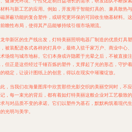
明、健康光环境、个性化定制日益增长的需求，研发团队不断探
新材料与新工艺的应用。例如，开发用于智能灯具的、兼具散热
电磁屏蔽功能的复合塑件，或研究更环保的可回收生物基材料。
种前瞻性布局，使得其产品能够持续引领市场潮流。
从龙华新区的生产线出发，灯特美丽照明电器厂制造的优质灯具
件，被装配进各式各样的灯具中，最终入驻千家万户、商业中心
艺术场馆与城市地标。它们本身或许隐匿于光晕之后，不被直接
视，但正是这些经过千锤百炼的塑件，支撑起了光的形态，守护
光的稳定，让设计图纸上的创意，得以在现实中璀璨绽放。
因此，当我们在海量图库中欣赏那些光影交织的美丽空间时，不
忘记，每一束光的背后，都有着如灯特美丽这般企业对工艺极致
追求与对品质不变的承诺。它们以塑件为基石，默默构筑着现代
活的光明与美学。