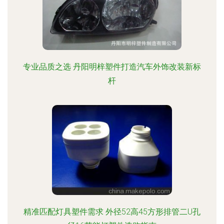
专业品质之选 丹阳明梓塑件打造汽车外饰改装新标
杆
精准匹配灯具塑件需求 外径52高45方形排管二U孔