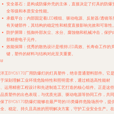
安全基石
：是构成防爆外壳的主体，直接决定了灯具的防爆
全等级和本质安全性能。
承载平台
：内部固定着LED模组、驱动电源、反射器/透镜等
有关键部件，其结构的稳定性和精度直接影响光效和可靠性
防护屏障
：抵御外部灰尘、水分、腐蚀物和机械冲击，保护
部精密电子元件。
效能保障
：优秀的散热设计是维持LED高效、长寿命工作的
键，塑件的材料与结构对此至关重要。
##
洋王BYC6170厂用防爆灯的灯具塑件，绝非普通塑料部件。它
基于深刻理解工业环境危险特性和照明需求，通过精选高性能材
料、运用精密工程设计和先进制造工艺打造的核心组件。正是这
高品质塑件的出色表现，与优质光源、驱动电源等协同工作，共
保了BYC6170防爆灯能够在最严苛的IIB类爆炸危险场所中，提
安全、稳定、持久且高效的照明解决方案，守护工业安全生产。