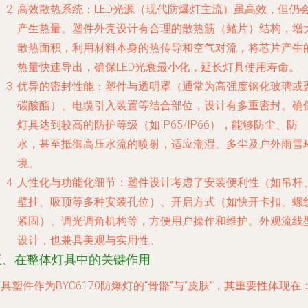
高效散热系统
：LED光源（现代防爆灯主流）虽高效，但仍
产生热量。塑件外壳设计有合理的散热筋（鳍片）结构，增
散热面积，利用材料本身的热传导和空气对流，将芯片产生
热量快速导出，确保LED光衰最小化，延长灯具使用寿命。
优异的密封性能
：塑件与透明罩（通常为高强度钢化玻璃或
碳酸酯）、电缆引入装置等结合部位，设计有多重密封。确
灯具达到较高的防护等级（如IP65/IP66），能够防尘、防
水，甚至抵御高压水流的喷射，适应潮湿、多尘及户外雨雪
境。
人性化与功能化细节
：塑件设计考虑了安装便利性（如吊杆
壁挂、吸顶等多种安装孔位）、开启方式（如快开卡扣、螺
紧固）、调光调角机构等，方便用户操作和维护。外观流线
设计，也兼具美观与实用性。
三、在整体灯具中的关键作用
具塑件作为BYC6170防爆灯的“骨骼”与“皮肤”，其重要性体现在