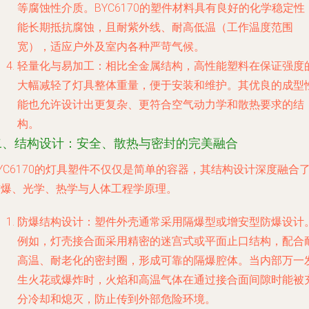
等腐蚀性介质。BYC6170的塑件材料具有良好的化学稳定性
能长期抵抗腐蚀，且耐紫外线、耐高低温（工作温度范围
宽），适应户外及室内各种严苛气候。
轻量化与易加工
：相比全金属结构，高性能塑料在保证强度
大幅减轻了灯具整体重量，便于安装和维护。其优良的成型
能也允许设计出更复杂、更符合空气动力学和散热要求的结
构。
二、结构设计：安全、散热与密封的完美融合
YC6170的灯具塑件不仅仅是简单的容器，其结构设计深度融合
防爆、光学、热学与人体工程学原理。
防爆结构设计
：塑件外壳通常采用隔爆型或增安型防爆设计
例如，灯壳接合面采用精密的迷宫式或平面止口结构，配合
高温、耐老化的密封圈，形成可靠的隔爆腔体。当内部万一
生火花或爆炸时，火焰和高温气体在通过接合面间隙时能被
分冷却和熄灭，防止传到外部危险环境。